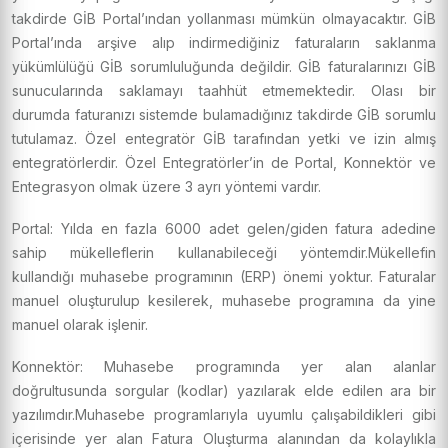
takdirde GİB Portal’ından yollanması mümkün olmayacaktır. GİB
Portal’ında arşive alıp indirmediğiniz faturaların saklanma
yükümlülüğü GİB sorumluluğunda değildir. GİB faturalarınızı GİB
sunucularında saklamayı taahhüt etmemektedir. Olası bir
durumda faturanızı sistemde bulamadığınız takdirde GİB sorumlu
tutulamaz. Özel entegratör GİB tarafından yetki ve izin almış
entegratörlerdir. Özel Entegratörler’in de Portal, Konnektör ve
Entegrasyon olmak üzere 3 ayrı yöntemi vardır.
Portal: Yılda en fazla 6000 adet gelen/giden fatura adedine
sahip mükelleflerin kullanabileceği yöntemdir.Mükellefin
kullandığı muhasebe programının (ERP) önemi yoktur. Faturalar
manuel oluşturulup kesilerek, muhasebe programına da yine
manuel olarak işlenir.
Konnektör: Muhasebe programında yer alan alanlar
doğrultusunda sorgular (kodlar) yazılarak elde edilen ara bir
yazılımdır.Muhasebe programlarıyla uyumlu çalışabildikleri gibi
içerisinde yer alan Fatura Oluşturma alanından da kolaylıkla