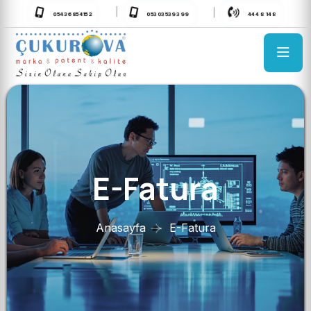
05303539399
05436854152
444 8 148
E-Fatura
Anasayfa
E-Fatura